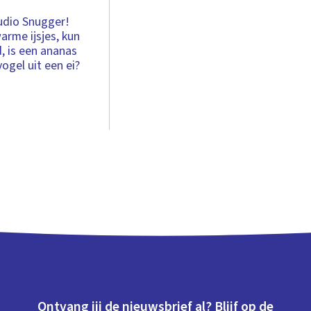
tudio Snugger!
rme ijsjes, kun
, is een ananas
ogel uit een ei?
Ontvang jij de nieuwsbrief al? Blijf op de