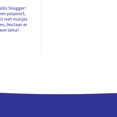
tudio Snugger!
een paspoort,
uit met muisjes
es, bestaan er
 een lama?