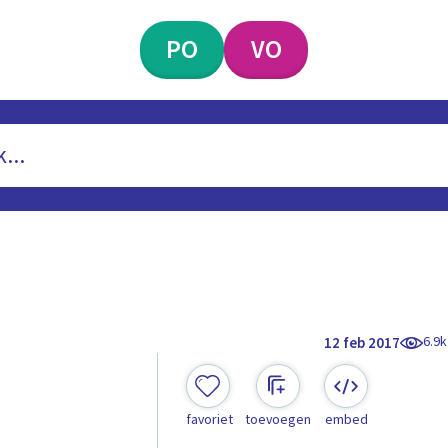
PO
VO
6.9k
12 feb 2017
favoriet
toevoegen
embed