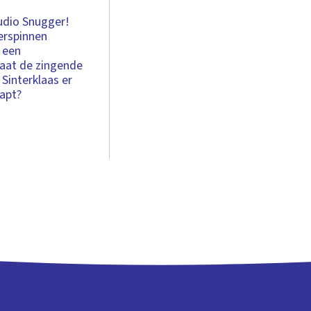
tudio Snugger!
erspinnen
r een
taat de zingende
 Sinterklaas er
aapt?