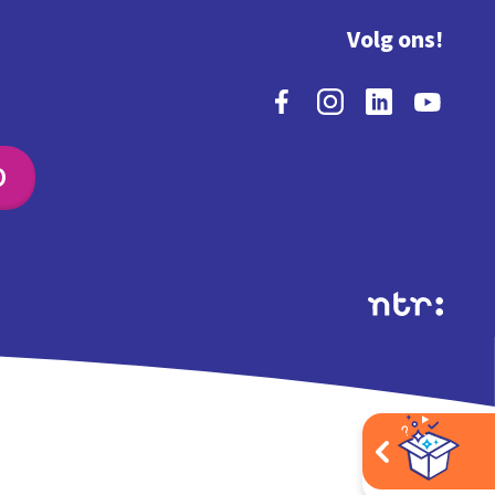
Volg ons!
O
Extra's