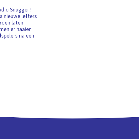
tudio Snugger!
 nieuwe letters
groen laten
mmen er haaien
spelers na een