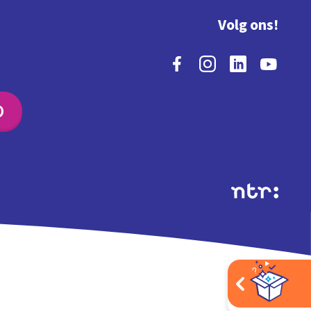
Volg ons!
O
Extra's