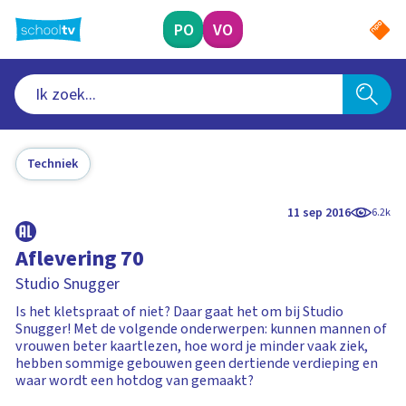
Ga
naar
PO
VO
hoofdinhoud
Techniek
11 sep 2016
6.2k
Aflevering 70
Studio Snugger
Is het kletspraat of niet? Daar gaat het om bij Studio
Snugger! Met de volgende onderwerpen: kunnen mannen of
vrouwen beter kaartlezen, hoe word je minder vaak ziek,
hebben sommige gebouwen geen dertiende verdieping en
waar wordt een hotdog van gemaakt?