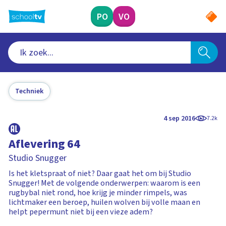
Ga
naar
PO
VO
hoofdinhoud
Techniek
4 sep 2016
7.2k
Aflevering 64
Studio Snugger
Is het kletspraat of niet? Daar gaat het om bij Studio
Snugger! Met de volgende onderwerpen: waarom is een
rugbybal niet rond, hoe krijg je minder rimpels, was
lichtmaker een beroep, huilen wolven bij volle maan en
helpt pepermunt niet bij een vieze adem?