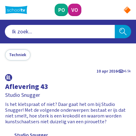
Ga
naar
PO
VO
hoofdinhoud
Techniek
10 apr 2016
6.5k
Aflevering 43
Studio Snugger
Is het kletspraat of niet? Daar gaat het om bij Studio
Snugger! Met de volgende onderwerpen: bestaat er ijs dat
niet smelt, hoe sterk is een krokodil en waarom worden
kunstschaatsers niet duizelig van een pirouette?
Studio Snugger