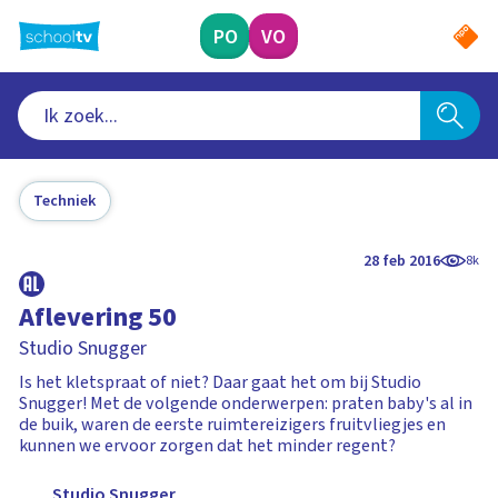
Ga
naar
PO
VO
hoofdinhoud
Techniek
28 feb 2016
8k
Aflevering 50
Studio Snugger
Is het kletspraat of niet? Daar gaat het om bij Studio
Snugger! Met de volgende onderwerpen: praten baby's al in
de buik, waren de eerste ruimtereizigers fruitvliegjes en
kunnen we ervoor zorgen dat het minder regent?
Studio Snugger