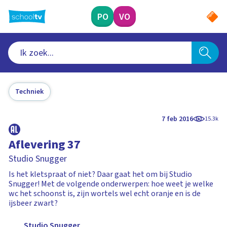
Ga
naar
PO
VO
hoofdinhoud
Techniek
7 feb 2016
15.3k
Aflevering 37
Studio Snugger
Is het kletspraat of niet? Daar gaat het om bij Studio
Snugger! Met de volgende onderwerpen: hoe weet je welke
wc het schoonst is, zijn wortels wel echt oranje en is de
ijsbeer zwart?
Studio Snugger