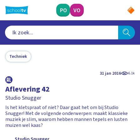
Ga
naar
PO
VO
hoofdinhoud
Techniek
31 jan 2016
6.1k
Aflevering 42
Studio Snugger
Is het kletspraat of niet? Daar gaat het om bij Studio
Snugger! Met de volgende onderwerpen: maakt klassieke
muziek je slim, waarom hebben mannen tepels en lusten
muizen wel kaas?
Studio Snugger