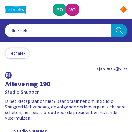
Ga
naar
PO
VO
hoofdinhoud
Techniek
17 jan 2021
3.7k
Aflevering 190
Studio Snugger
Is het kletspraat of niet? Daar draait het om in Studio
Snugger! Met vandaag de volgende onderwerpen: zichtbare
scheten, het beste brood voor de president en ruziënde
vleermuizen.
Studio Snugger