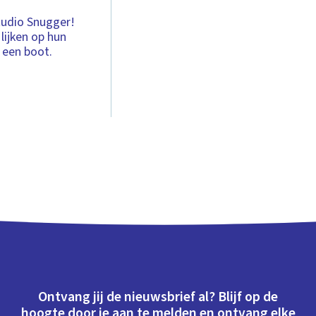
Studio Snugger!
ijken op hun
p een boot.
Ontvang jij de nieuwsbrief al? Blijf op de
hoogte door je aan te melden en ontvang elke