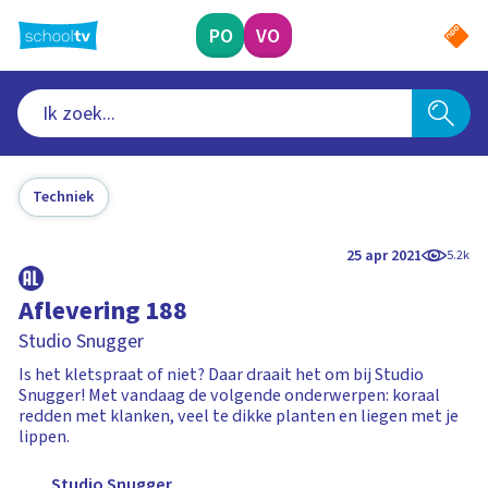
Ga
naar
PO
VO
hoofdinhoud
Techniek
25 apr 2021
5.2k
Aflevering 188
Studio Snugger
Is het kletspraat of niet? Daar draait het om bij Studio
Snugger! Met vandaag de volgende onderwerpen: koraal
redden met klanken, veel te dikke planten en liegen met je
lippen.
Studio Snugger