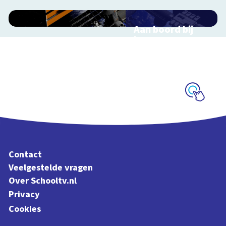
Aan boord bij
het ISS
Interactieve
schoolplaat over de
ruimtevaart
Schoolplaat
Contact
Veelgestelde vragen
Over Schooltv.nl
Privacy
Cookies