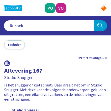
Ga
naar
PO
VO
hoofdinhoud
Techniek
29 mrt 2020
9.9k
Aflevering 167
Studio Snugger
Is het snugger of kletspraat? Daar draait het om in Studio
Snugger! Met deze keer de volgende onderwerpen: geluiden
uit grotten, een eiland vol varkens en de middelvinger van
een stripfiguur.
Studio Snugger