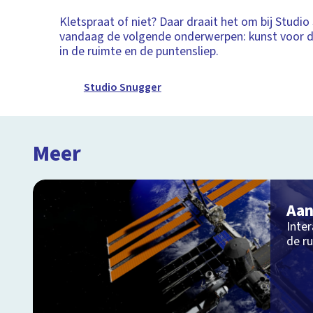
Kletspraat of niet? Daar draait het om bij Studi
vandaag de volgende onderwerpen: kunst voor d
in de ruimte en de puntensliep.
Studio Snugger
Meer
Aan
Inter
de r