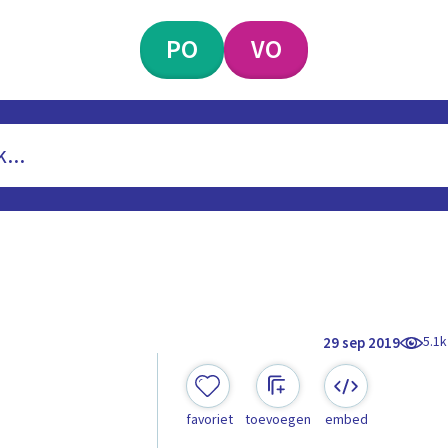
PO
VO
5.1k
29 sep 2019
favoriet
toevoegen
embed