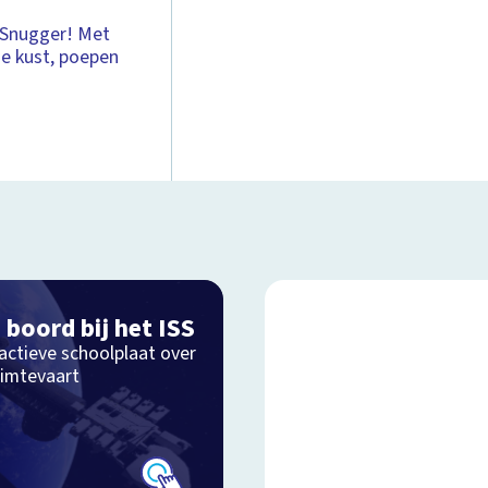
o Snugger! Met
e kust, poepen
 boord bij het ISS
actieve schoolplaat over
uimtevaart