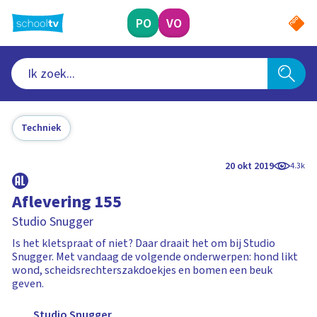
Ga
naar
PO
VO
hoofdinhoud
Techniek
20 okt 2019
4.3k
Aflevering 155
Studio Snugger
Is het kletspraat of niet? Daar draait het om bij Studio
Snugger. Met vandaag de volgende onderwerpen: hond likt
wond, scheidsrechterszakdoekjes en bomen een beuk
geven.
Studio Snugger