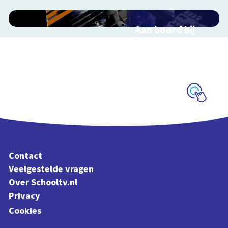
Aan boord bij
het ISS
Interactieve
schoolplaat over de
ruimtevaart
Schoolplaat
Contact
Veelgestelde vragen
Over Schooltv.nl
Privacy
Cookies