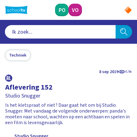
Ga
naar
PO
VO
hoofdinhoud
Techniek
8 sep 2019
5.9k
Aflevering 152
Studio Snugger
Is het kletspraat of niet? Daar gaat het om bij Studio
Snugger. Met vandaag de volgende onderwerpen: panda's
moeten naar school, wachten op een achtbaan en spelen in
een film is levensgevaarlijk.
Studio Snugger