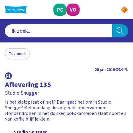
Ga
naar
PO
VO
hoofdinhoud
Techniek
20 jan 2019
6.7k
Aflevering 135
Studio Snugger
Is het kletspraat of niet? Daar gaat het om in Studio
Snugger! Met vandaag de volgende onderwerpen:
Hondendrollen in het donker, bokskampioen slaat nooit en
van koffie blijf je klein.
Studio Snugger