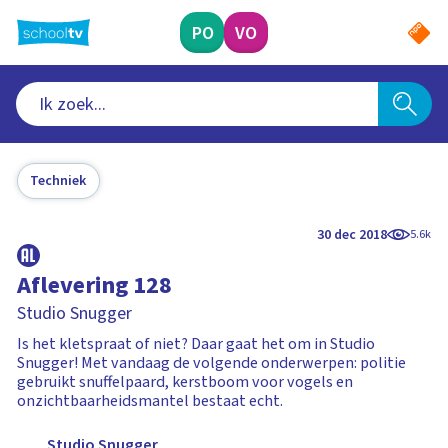
Ga
naar
PO
VO
hoofdinhoud
Techniek
30 dec 2018
5.6k
Aflevering 128
Studio Snugger
Is het kletspraat of niet? Daar gaat het om in Studio
Snugger! Met vandaag de volgende onderwerpen: politie
gebruikt snuffelpaard, kerstboom voor vogels en
onzichtbaarheidsmantel bestaat echt.
Studio Snugger