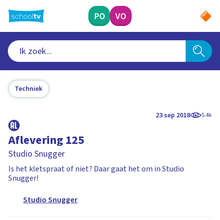
Ga
naar
PO
VO
hoofdinhoud
Techniek
23 sep 2018
5.4k
Aflevering 125
Studio Snugger
Is het kletspraat of niet? Daar gaat het om in Studio
Snugger!
Studio Snugger