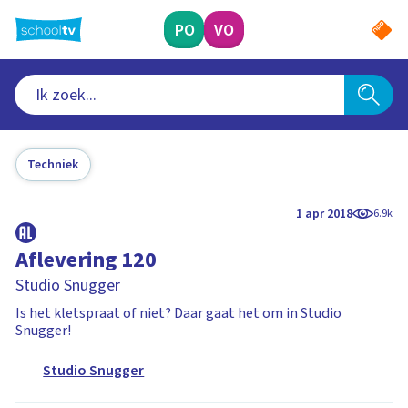
Ga
naar
PO
VO
hoofdinhoud
Techniek
1 apr 2018
6.9k
Aflevering 120
Studio Snugger
Is het kletspraat of niet? Daar gaat het om in Studio
Snugger!
Studio Snugger