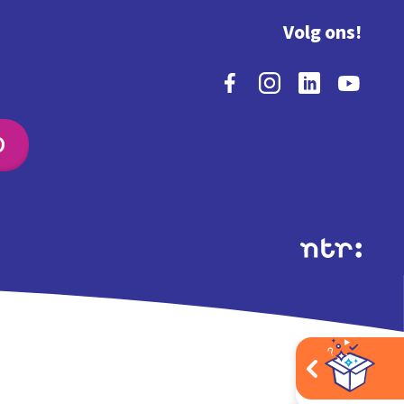
Volg ons!
O
Extra's