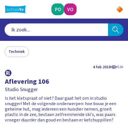
Ga
naar
PO
VO
hoofdinhoud
Techniek
4 feb 2018
5.2k
Aflevering 106
Studio Snugger
Is het kletspraat of niet? Daar gaat het om in studio
snugger! Met de volgende onderwerpen: hoe bouw je een
geheime hut, mag iedereen een huisdier nemen, groeit
plastic in de zee, bestaan zelfremmende ski's, was paars
vroeger duurder dan goud en bestaan er ketchuppillen?