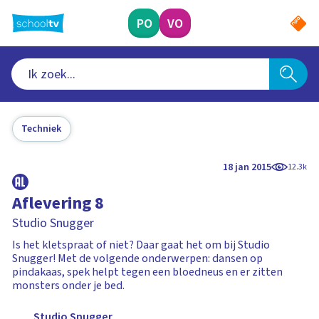
Ga
naar
PO
VO
hoofdinhoud
Techniek
18 jan 2015
12.3k
Aflevering 8
Studio Snugger
Is het kletspraat of niet? Daar gaat het om bij Studio
Snugger! Met de volgende onderwerpen: dansen op
pindakaas, spek helpt tegen een bloedneus en er zitten
monsters onder je bed.
Studio Snugger