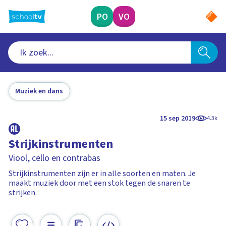
Ga
naar
PO
VO
hoofdinhoud
Muziek en dans
15 sep 2019
4.3k
Strijkinstrumenten
Viool, cello en contrabas
Strijkinstrumenten zijn er in alle soorten en maten. Je
maakt muziek door met een stok tegen de snaren te
strijken.