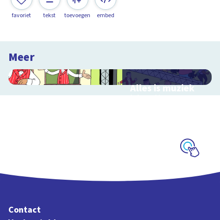
favoriet
tekst
toevoegen
embed
Meer
Alles is muziek
Interactieve
schoolplaat over
muziekinstrumenten
en muziekstijlen
Schoolplaat
Contact