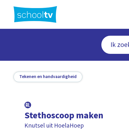
Ga
naar
hoofdinhoud
Tekenen en handvaardigheid
Stethoscoop maken
Knutsel uit HoelaHoep