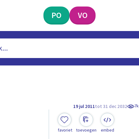
PO
VO
7k
19 jul 2011
tot 31 dec 2032
favoriet
toevoegen
embed