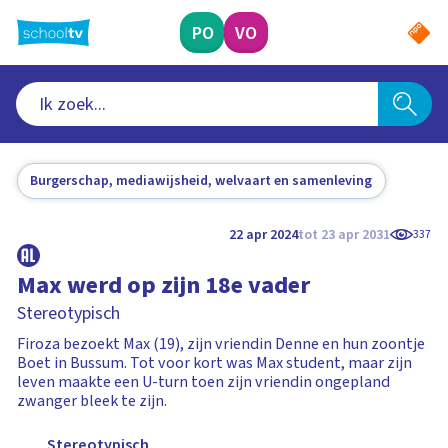
Ga
naar
PO
VO
hoofdinhoud
Burgerschap, mediawijsheid, welvaart en samenleving
22 apr 2024
tot 23 apr 2031
337
Max werd op zijn 18e vader
Stereotypisch
Firoza bezoekt Max (19), zijn vriendin Denne en hun zoontje
Boet in Bussum. Tot voor kort was Max student, maar zijn
leven maakte een U-turn toen zijn vriendin ongepland
zwanger bleek te zijn.
Stereotypisch