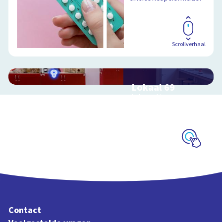
Scrollverhaal
Lokaal 69
Interactieve
schoolplaat over
seksualiteit
Schoolplaat
Contact