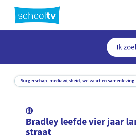
Ga
naar
hoofdinhoud
Burgerschap, mediawijsheid, welvaart en samenleving
Bradley leefde vier jaar l
straat