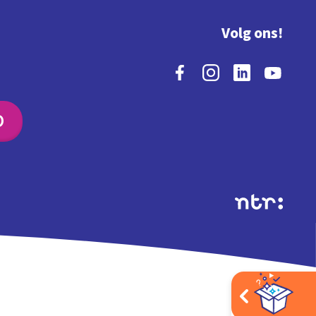
Volg ons!
O
Extra's