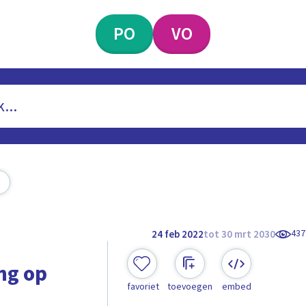
PO
VO
437
24 feb 2022
tot 30 mrt 2030
ang op
favoriet
toevoegen
embed