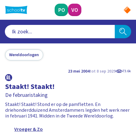
Ga
naar
PO
VO
hoofdinhoud
Wereldoorlogen
23 mei 2004
tot 8 sep 2029
73.6k
Staakt! Staakt!
De februaristaking
Staakt! Staakt! Stond er op de pamfletten. En
driehonderdduizend Amsterdammers legden het werk neer
in februari 1941. Midden in de Tweede Wereldoorlog.
Vroeger & Zo