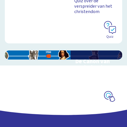
Quiz over de
verspreider van het
christendom
Quiz
De Canon van
Nederland
Interactieve
schoolplaat over de
Canon
Schoolplaat