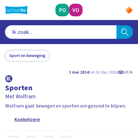
Ga
naar
PO
VO
hoofdinhoud
Sport en beweging
1 mei 2014
tot 31 dec 2032
15.5k
Sporten
Met Wolfram
Wolfram gaat bewegen en sporten om gezond te blijven.
Koekeloere