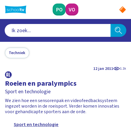
Ga
naar
PO
VO
hoofdinhoud
Techniek
12 jan 2011
1.1k
Roeien en paralympics
Sport en technologie
We zien hoe een sensorenpak en videofeedbacksysteem
ingezet worden in de roeisport. Verder komen innovaties
voor gehandicapte sporters aan de orde.
Sport en technologie