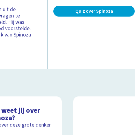
n uit de
Quiz over Spinoza
vragen te
ld. Hij was
od voorstelde.
k van Spinoza
weet jij over
noza?
over deze grote denker