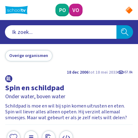
Ga
naar
PO
VO
hoofdinhoud
Overige organismen
18 dec 2006
tot 18 mei 2033
57.8k
Spin en schildpad
Onder water, boven water
Schildpad is moe en wil bij spin komen uitrusten en eten.
Spin wil liever alles alleen opeten. Hij verzint allemaal
smoesjes. Maar wat gebeurt er als je zelf niets wilt delen?