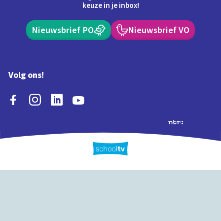
keuze in je inbox!
Nieuwsbrief PO
Nieuwsbrief VO
Volg ons!
Extra's
Schooltv biedt meer
Quiz
Schoolplaat
Tijd
dan video's! Ontdek
onze extra inhoud: