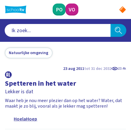
Ga
naar
PO
VO
hoofdinhoud
Natuurlijke omgeving
23 aug 2011
tot 31 dec 2032
23.4k
Spetteren in het water
Lekker is dat
Waar heb je nou meer plezier dan op het water? Water, dat
maakt je zo blij, vooral als je lekker mag spetteren!
HoelaHoep