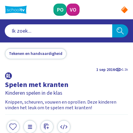
Ga
naar
PO
VO
hoofdinhoud
Tekenen en handvaardigheid
1 sep 2016
1.1k
Spelen met kranten
Kinderen spelen in de klas
Knippen, scheuren, vouwen en oprollen. Deze kinderen
vinden het leuk om te spelen met kranten!