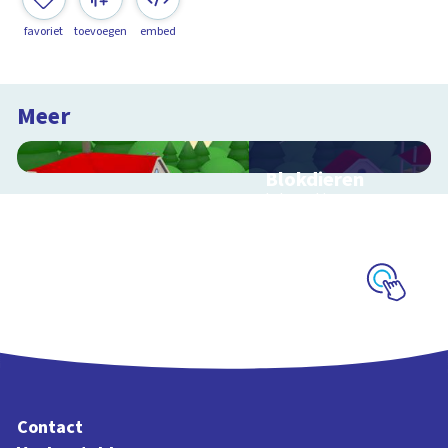
favoriet
toevoegen
embed
Meer
Blokdieren
Interactieve
schoolplaat van een
kinderboerderij
Schoolplaat
Contact