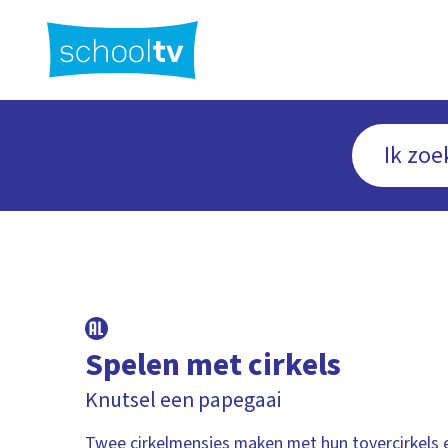
Ga
naar
hoofdinhoud
Spelen met cirkels
Knutsel een papegaai
Twee cirkelmensjes maken met hun tovercirkels 