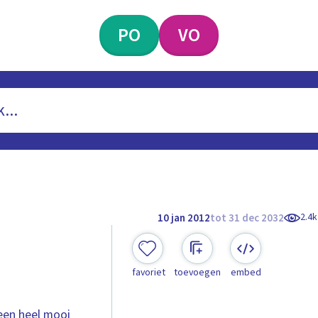
PO
VO
2.4k
10 jan 2012
tot 31 dec 2032
favoriet
toevoegen
embed
een heel mooi