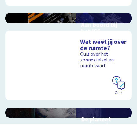
Aan boord bij
het ISS
Interactieve
Wat weet jij over
schoolplaat over de
de ruimte?
ruimtevaart
Quiz over het
zonnestelsel en
ruimtevaart
Schoolplaat
Quiz
De planeet
aarde en haar
satelliet, de