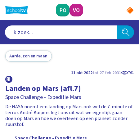
Ga
naar
PO
VO
hoofdinhoud
Aarde, zon en maan
11 okt 2022
tot 27 feb 2031
761
Landen op Mars (afl.7)
Space Challenge - Expeditie Mars
De NASA noemt een landing op Mars ook wel de 7-minute of
terror. André Kuipers legt ons uit wat we eigenlijk gaan
doen op Mars en hoe we overleven op een planeet zonder
zuurstof.
Space Challenge - Expeditie Mars