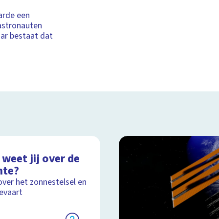
arde een
 astronauten
aar bestaat dat
weet jij over de
mte?
over het zonnestelsel en
evaart