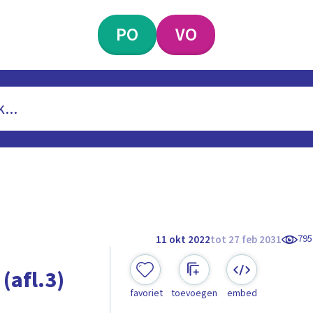
PO
VO
795
11 okt 2022
tot 27 feb 2031
(afl.3)
favoriet
toevoegen
embed