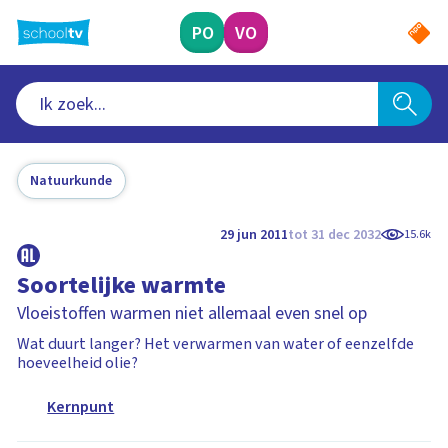
Ga
naar
PO
VO
hoofdinhoud
Natuurkunde
29 jun 2011
tot 31 dec 2032
15.6k
Soortelijke warmte
Vloeistoffen warmen niet allemaal even snel op
Wat duurt langer? Het verwarmen van water of eenzelfde
hoeveelheid olie?
Kernpunt