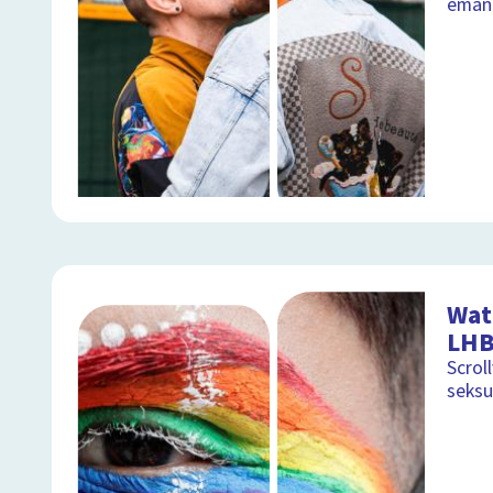
emanc
Wat
LHB
Scrol
seksu