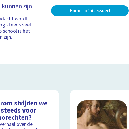
 kunnen zijn
Homo- of biseksueel
andacht wordt
nog steeds veel
 school is het
 zijn.
rom strijden we
 steeds voor
orechten?
lverhaal over de