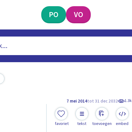
PO
VO
1.3k
7 mei 2014
tot 31 dec 2032
favoriet
tekst
toevoegen
embed