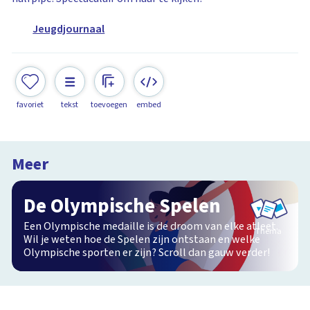
Jeugdjournaal
favoriet
tekst
toevoegen
embed
Meer
De Olympische Spelen
Een Olympische medaille is de droom van elke atleet.
Thema
Wil je weten hoe de Spelen zijn ontstaan en welke
Olympische sporten er zijn? Scroll dan gauw verder!