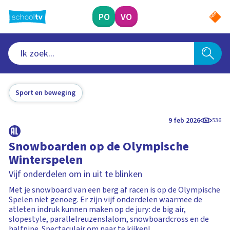
Ga
naar
PO
VO
hoofdinhoud
Sport en beweging
9 feb 2026
536
Snowboarden op de Olympische
Winterspelen
Vijf onderdelen om in uit te blinken
Met je snowboard van een berg af racen is op de Olympische
Spelen niet genoeg. Er zijn vijf onderdelen waarmee de
atleten indruk kunnen maken op de jury: de big air,
slopestyle, parallelreuzenslalom, snowboardcross en de
halfpipe. Spectaculair om naar te kijken!