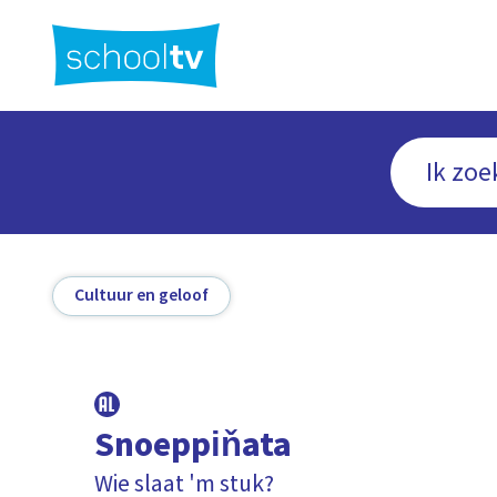
Ga
naar
hoofdinhoud
Cultuur en geloof
Snoeppiňata
Wie slaat 'm stuk?