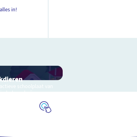
lles in!
kdieren
ractieve schoolplaat van
kinderboerderij
Schoolplaat