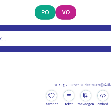
PO
VO
2.8k
31 aug 2008
tot 31 dec 2032
favoriet
tekst
toevoegen
embed