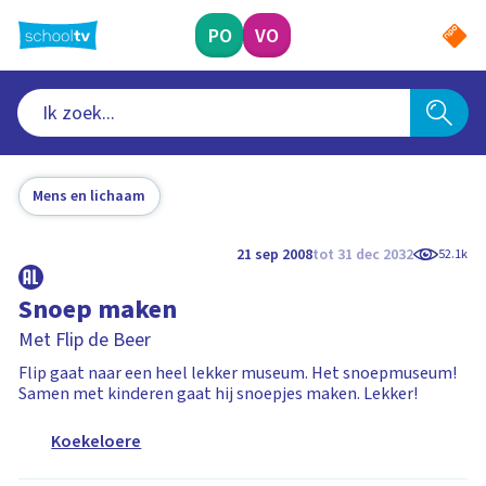
Ga
naar
PO
VO
hoofdinhoud
Mens en lichaam
21 sep 2008
tot 31 dec 2032
52.1k
Snoep maken
Met Flip de Beer
Flip gaat naar een heel lekker museum. Het snoepmuseum!
Samen met kinderen gaat hij snoepjes maken. Lekker!
Koekeloere