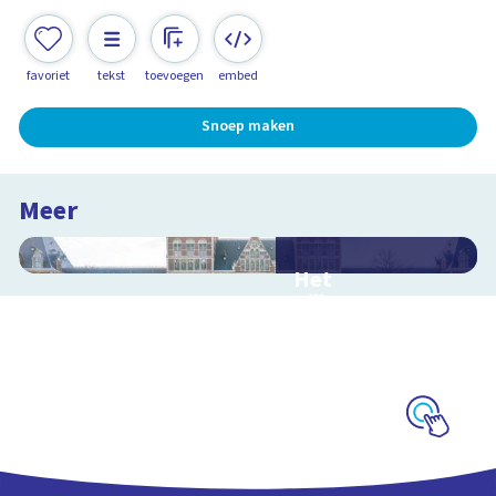
favoriet
tekst
toevoegen
embed
Snoep maken
Meer
Het
Rijksmuseum
Interactieve
schoolplaat in en om
het Rijksmuseum
Schoolplaat