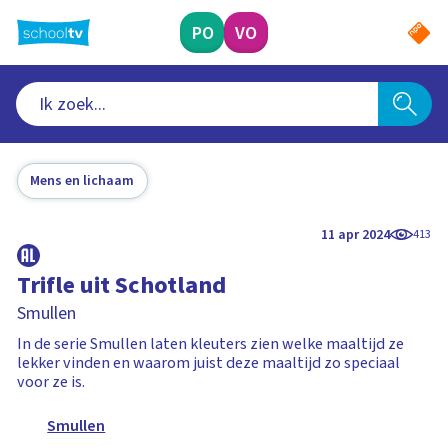
Ga
naar
PO
VO
hoofdinhoud
Mens en lichaam
11 apr 2024
413
Trifle uit Schotland
Smullen
In de serie Smullen laten kleuters zien welke maaltijd ze
lekker vinden en waarom juist deze maaltijd zo speciaal
voor ze is.
Smullen