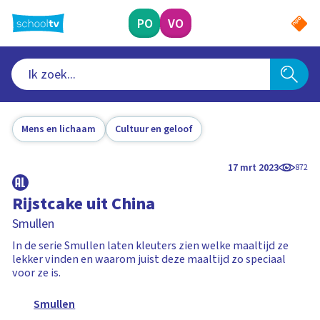
Ga
naar
PO
VO
hoofdinhoud
Mens en lichaam
Cultuur en geloof
17 mrt 2023
872
Rijstcake uit China
Smullen
In de serie Smullen laten kleuters zien welke maaltijd ze
lekker vinden en waarom juist deze maaltijd zo speciaal
voor ze is.
Smullen