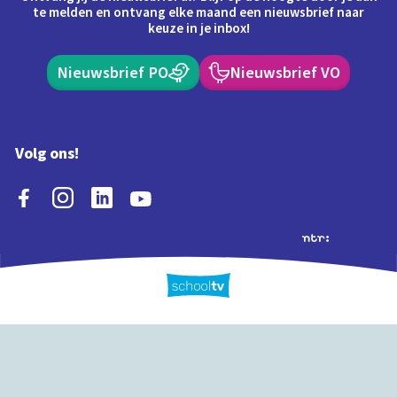
te melden en ontvang elke maand een nieuwsbrief naar
keuze in je inbox!
Nieuwsbrief PO
Nieuwsbrief VO
Volg ons!
Extra's
Schooltv biedt meer
Quiz
Schoolplaat
Tijd
dan video's! Ontdek