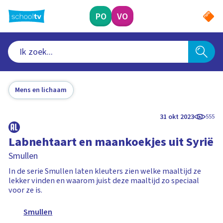
Ga
naar
PO
VO
hoofdinhoud
Mens en lichaam
31 okt 2023
555
Labnehtaart en maankoekjes uit Syrië
Smullen
In de serie Smullen laten kleuters zien welke maaltijd ze
lekker vinden en waarom juist deze maaltijd zo speciaal
voor ze is.
Smullen