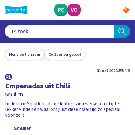
Ga
naar
PO
VO
hoofdinhoud
Mens en lichaam
Cultuur en geloof
31 okt 2023
435
Empanadas uit Chili
Smullen
In de serie Smullen laten kleuters zien welke maaltijd ze
lekker vinden en waarom juist deze maaltijd zo speciaal
voor ze is.
Smullen