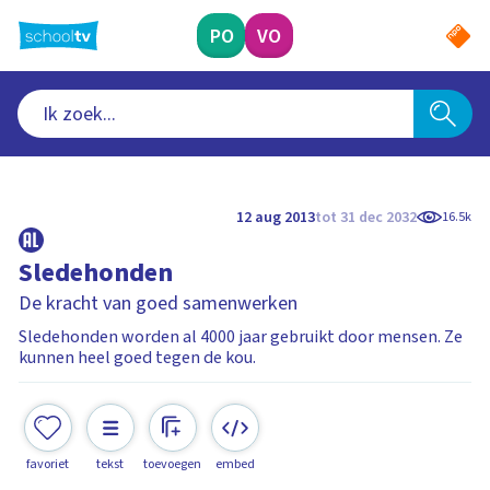
Ga
naar
PO
VO
hoofdinhoud
12 aug 2013
tot 31 dec 2032
16.5k
Sledehonden
De kracht van goed samenwerken
Sledehonden worden al 4000 jaar gebruikt door mensen. Ze
kunnen heel goed tegen de kou.
favoriet
tekst
toevoegen
embed